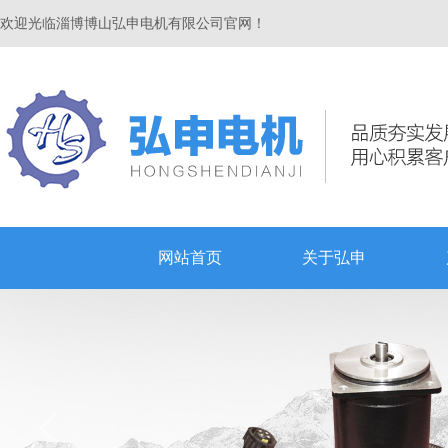
欢迎光临淄博博山弘申电机有限公司官网！
网站首页
关于弘申