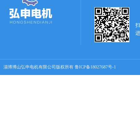
淄博博山弘申电机有限公司版权所有
鲁ICP备18027687号-1