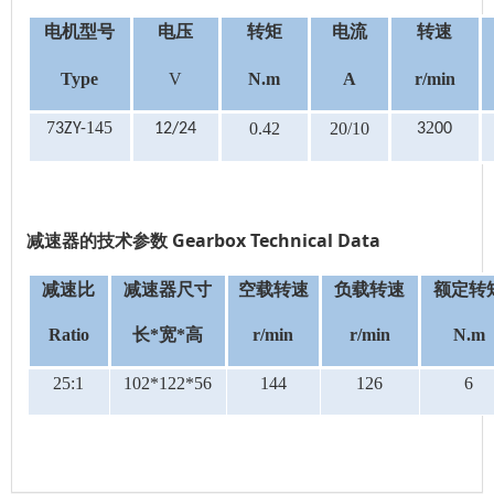
电机型号
电压
转矩
电流
转速
Type
V
N.m
A
r/min
7
145
2
0.42
20/10
3ZY-
12/24
3
00
减速器的技术参数
Gearbox Technical Data
减速比
减速器尺寸
空载转速
负载转速
额定转
Ratio
长
*
宽
*
高
r/min
r/min
N.m
25:1
102*122*56
144
126
6